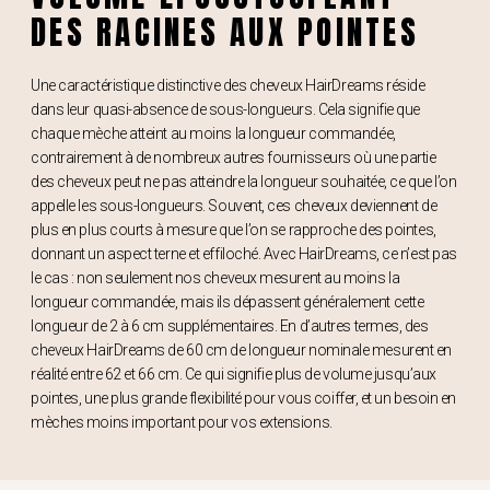
DES RACINES AUX POINTES
Une caractéristique distinctive des cheveux HairDreams réside
dans leur quasi-absence de sous-longueurs. Cela signifie que
chaque mèche atteint au moins la longueur commandée,
contrairement à de nombreux autres fournisseurs où une partie
des cheveux peut ne pas atteindre la longueur souhaitée, ce que l’on
appelle les sous-longueurs. Souvent, ces cheveux deviennent de
plus en plus courts à mesure que l’on se rapproche des pointes,
donnant un aspect terne et effiloché. Avec HairDreams, ce n’est pas
le cas : non seulement nos cheveux mesurent au moins la
longueur commandée, mais ils dépassent généralement cette
longueur de 2 à 6 cm supplémentaires. En d’autres termes, des
cheveux HairDreams de 60 cm de longueur nominale mesurent en
réalité entre 62 et 66 cm. Ce qui signifie plus de volume jusqu’aux
pointes, une plus grande flexibilité pour vous coiffer, et un besoin en
mèches moins important pour vos extensions.