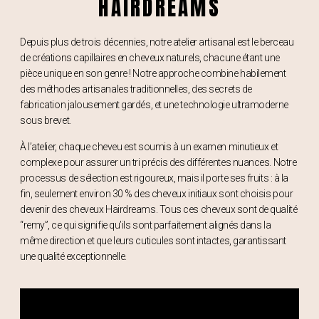
HAIRDREAMS
Depuis plus de trois décennies, notre atelier artisanal est le berceau
de créations capillaires en cheveux naturels, chacune étant une
pièce unique en son genre ! Notre approche combine habilement
des méthodes artisanales traditionnelles, des secrets de
fabrication jalousement gardés, et une technologie ultramoderne
sous brevet.
À l’atelier, chaque cheveu est soumis à un examen minutieux et
complexe pour assurer un tri précis des différentes nuances. Notre
processus de sélection est rigoureux, mais il porte ses fruits : à la
fin, seulement environ 30 % des cheveux initiaux sont choisis pour
devenir des cheveux Hairdreams. Tous ces cheveux sont de qualité
“remy”, ce qui signifie qu’ils sont parfaitement alignés dans la
même direction et que leurs cuticules sont intactes, garantissant
une qualité exceptionnelle.