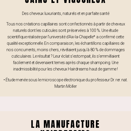
Des cheveux luxuriants, naturels et en parfaite santé
Tous nos créations capillaires sont confectionnés à partir de cheveux
naturels dont les cuticules sont préservées à 100 %. Une étude
scientifique réalisée par l’université d’Aix-la-Chapelle* a confirmé cette
qualité exceptionnelle. En comparaison, les échantillons capillaires de
nos concurrents, moins chers, révélaient jusqu’à 80 % de dommages
cuticulaires. Le résultat ? Leur éclat s’estompait, ils s’emmêlaient
facilement et devenaient ternes après chaque shampoing. Une
inadmissibilité pour les cheveux Hairdreams haut de gamme !
• Étude menée sous le microscope électronique du professeur Dr. rer. nat.
Martin Möller
LA MANUFACTURE