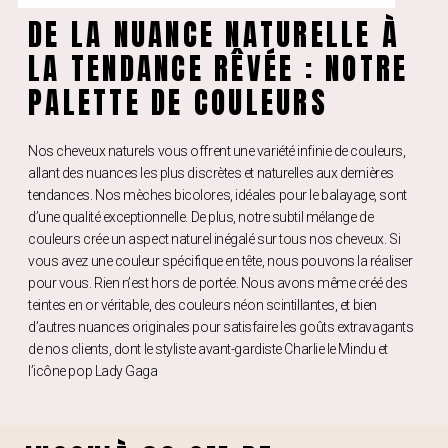
DE LA NUANCE NATURELLE À
LA TENDANCE RÊVÉE : NOTRE
PALETTE DE COULEURS
Nos cheveux naturels vous offrent une variété infinie de couleurs,
allant des nuances les plus discrètes et naturelles aux dernières
tendances. Nos mèches bicolores, idéales pour le balayage, sont
d’une qualité exceptionnelle. De plus, notre subtil mélange de
couleurs crée un aspect naturel inégalé sur tous nos cheveux. Si
vous avez une couleur spécifique en tête, nous pouvons la réaliser
pour vous. Rien n’est hors de portée. Nous avons même créé des
teintes en or véritable, des couleurs néon scintillantes, et bien
d’autres nuances originales pour satisfaire les goûts extravagants
de nos clients, dont le styliste avant-gardiste Charlie le Mindu et
l’icône pop Lady Gaga