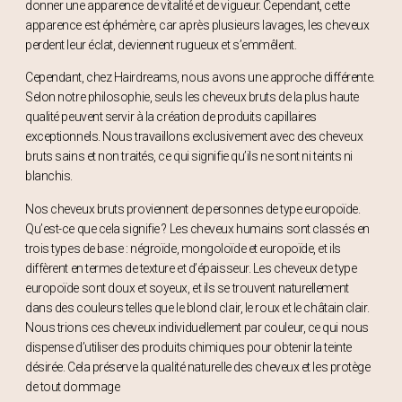
donner une apparence de vitalité et de vigueur. Cependant, cette
apparence est éphémère, car après plusieurs lavages, les cheveux
perdent leur éclat, deviennent rugueux et s’emmêlent.
Cependant, chez Hairdreams, nous avons une approche différente.
Selon notre philosophie, seuls les cheveux bruts de la plus haute
qualité peuvent servir à la création de produits capillaires
exceptionnels. Nous travaillons exclusivement avec des cheveux
bruts sains et non traités, ce qui signifie qu’ils ne sont ni teints ni
blanchis.
Nos cheveux bruts proviennent de personnes de type europoïde.
Qu’est-ce que cela signifie ? Les cheveux humains sont classés en
trois types de base : négroïde, mongoloïde et europoïde, et ils
diffèrent en termes de texture et d’épaisseur. Les cheveux de type
europoïde sont doux et soyeux, et ils se trouvent naturellement
dans des couleurs telles que le blond clair, le roux et le châtain clair.
Nous trions ces cheveux individuellement par couleur, ce qui nous
dispense d’utiliser des produits chimiques pour obtenir la teinte
désirée. Cela préserve la qualité naturelle des cheveux et les protège
de tout dommage