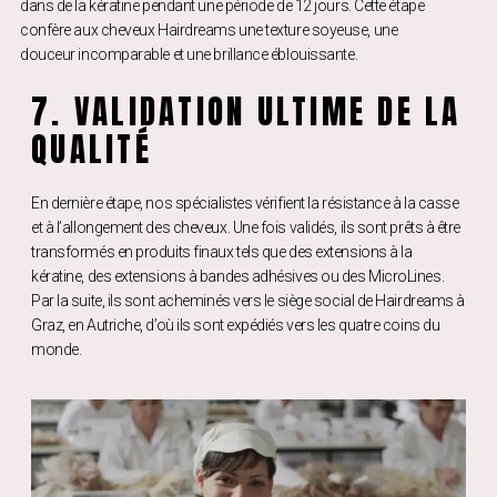
dans de la kératine pendant une période de 12 jours. Cette étape
confère aux cheveux Hairdreams une texture soyeuse, une
douceur incomparable et une brillance éblouissante.
7. VALIDATION ULTIME DE LA
QUALITÉ
En dernière étape, nos spécialistes vérifient la résistance à la casse
et à l’allongement des cheveux. Une fois validés, ils sont prêts à être
transformés en produits finaux tels que des extensions à la
kératine, des extensions à bandes adhésives ou des MicroLines.
Par la suite, ils sont acheminés vers le siège social de Hairdreams à
Graz, en Autriche, d’où ils sont expédiés vers les quatre coins du
monde.