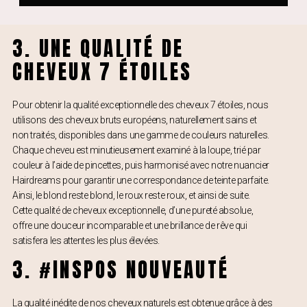
3. UNE QUALITÉ DE
CHEVEUX 7 ÉTOILES
Pour obtenir la qualité exceptionnelle des cheveux 7 étoiles, nous
utilisons des cheveux bruts européens, naturellement sains et
non traités, disponibles dans une gamme de couleurs naturelles.
Chaque cheveu est minutieusement examiné à la loupe, trié par
couleur à l’aide de pincettes, puis harmonisé avec notre nuancier
Hairdreams pour garantir une correspondance de teinte parfaite.
Ainsi, le blond reste blond, le roux reste roux, et ainsi de suite.
Cette qualité de cheveux exceptionnelle, d’une pureté absolue,
offre une douceur incomparable et une brillance de rêve qui
satisfera les attentes les plus élevées.
3. #INSPOS NOUVEAUTÉ
La qualité inédite de nos cheveux naturels est obtenue grâce à des