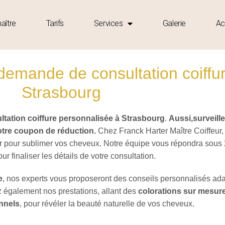
aître
Tarifs
Services
Galerie
Ac
demande de consultation coiffu
Strasbourg
ltation coiffure personnalisée à Strasbourg
.
Aussi,surveille
votre coupon de réduction.
Chez Franck Harter Maître Coiffeur,
pour sublimer vos cheveux. Notre équipe vous répondra sous 
ur finaliser les détails de votre consultation.
e
, nos experts vous proposeront des conseils personnalisés ad
 également nos prestations, allant des
colorations sur mesur
nnels
, pour révéler la beauté naturelle de vos cheveux.