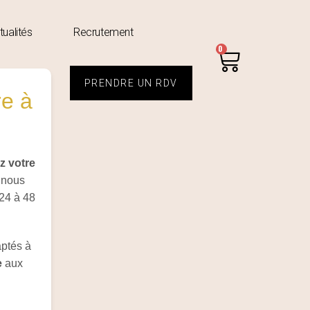
tualités
Recrutement
0
PRENDRE UN RDV
re à
z votre
 nous
24 à 48
aptés à
e
aux