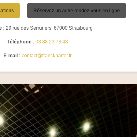
sations
Réservez un autre rendez-vous en ligne
 :
29 rue des Serruriers, 67000 Strasbourg
Téléphone :
03 88 23 78 43
E-mail :
contact@franckharter.fr