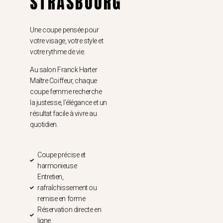
STRASBOURG
Une coupe pensée pour
votre visage, votre style et
votre rythme de vie.
Au salon Franck Harter
Maître Coiffeur, chaque
coupe femme recherche
la justesse, l’élégance et un
résultat facile à vivre au
quotidien.
Coupe précise et
harmonieuse
Entretien,
rafraîchissement ou
remise en forme
Réservation directe en
ligne